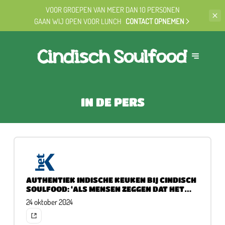
VOOR GROEPEN VAN MEER DAN 10 PERSONEN
GAAN WIJ OPEN VOOR LUNCH
CONTACT OPNEMEN
IN DE PERS
AUTHENTIEK INDISCHE KEUKEN BIJ CINDISCH
SOULFOOD: ‘ALS MENSEN ZEGGEN DAT HET
NET ZO SMAAKT ALS THUIS, WEET IK DAT HET
24 oktober 2024
GOED IS’